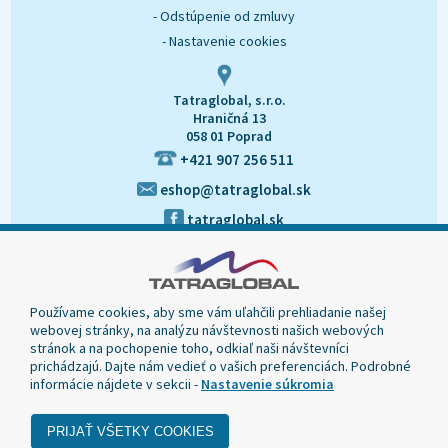
- Odstúpenie od zmluvy
- Nastavenie cookies
Tatraglobal, s.r.o.
Hraničná 13
058 01 Poprad
+421 907 256 511
eshop@tatraglobal.sk
tatraglobal.sk
Používame cookies, aby sme vám uľahčili prehliadanie našej
webovej stránky, na analýzu návštevnosti našich webových
stránok a na pochopenie toho, odkiaľ naši návštevníci
prichádzajú. Dajte nám vedieť o vašich preferenciách. Podrobné
informácie nájdete v sekcii -
Nastavenie súkromia
© 2020 Tatraglobal, Všetky práva vyhradené.