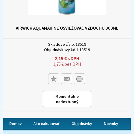
AIRWICK AQUAMARINE OSVIEŽOVAČ VZDUCHU 300ML
Skladové číslo:
13519
Objednávkový kód:
13519
2,15
€
s DPH
1,75
€
bez DPH
Momentálne
nedostupný
Domov
Ako nakupovať
Objednávky
Novinky