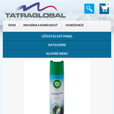
0
ÚVOD
DROGÉRIA A DOMÁCNOSŤ
OSVIEŽOVAČE
AEROSÓLY A MECHANICKÉ ROZPRAŠOVAČE
UŽÍVATEĽSKÝ PANEL
KATEGÓRIE
HLAVNÉ MENU