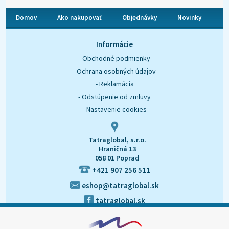
Domov
Ako nakupovať
Objednávky
Novinky
O nás
Kontakt
Informácie
- Obchodné podmienky
- Ochrana osobných údajov
- Reklamácia
- Odstúpenie od zmluvy
- Nastavenie cookies
Tatraglobal, s.r.o.
Hraničná 13
058 01 Poprad
+421 907 256 511
eshop@tatraglobal.sk
tatraglobal.sk