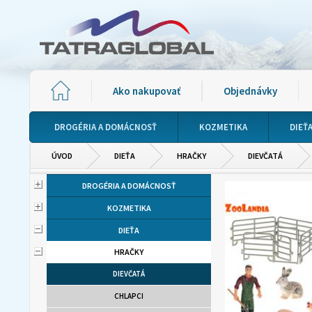
Ako nakupovať
Objednávky
DROGÉRIA A DOMÁCNOSŤ
KOZMETIKA
DIEŤ
ÚVOD
DIEŤA
HRAČKY
DIEVČATÁ
DROGÉRIA A DOMÁCNOSŤ
KOZMETIKA
DIEŤA
HRAČKY
DIEVČATÁ
CHLAPCI