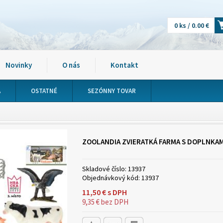
0 ks / 0.00 €
Novinky
O nás
Kontakt
A
OSTATNÉ
SEZÓNNY TOVAR
ZOOLANDIA ZVIERATKÁ FARMA S DOPLNKAM
Skladové číslo:
13937
Objednávkový kód:
13937
11,50
€
s DPH
9,35
€
bez DPH