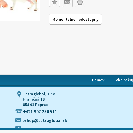
Momentálne nedostupný
Domov
Ako naku
Tatraglobal, s.r.o.
Hraničná 13
058 01 Poprad
+421 907 256 511
eshop@tatraglobal.sk
tatraglobal.sk