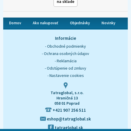
na sklade
Domov
Ako nakupovať
Objednávky
Novinky
O nás
Kontakt
Informácie
- Obchodné podmienky
- Ochrana osobných údajov
- Reklamácia
- Odstúpenie od zmluvy
- Nastavenie cookies
Tatraglobal, s.r.o.
Hraničná 13
058 01 Poprad
+421 907 256 511
eshop@tatraglobal.sk
tatraglobal.sk