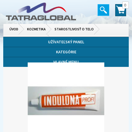
0
ÚVOD
KOZMETIKA
STAROSTLIVOSŤ O TELO
TELOVÉ MLIEKA A KRÉMY
UŽÍVATEĽSKÝ PANEL
KATEGÓRIE
HLAVNÉ MENU