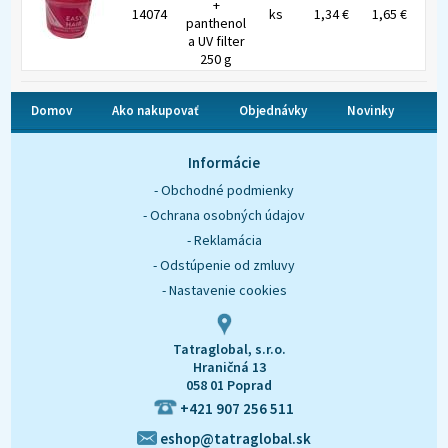
+
14074
ks
1,34 €
1,65 €
panthenol
a UV filter
250 g
Domov
Ako nakupovať
Objednávky
Novinky
O nás
Kontakt
Informácie
- Obchodné podmienky
- Ochrana osobných údajov
- Reklamácia
- Odstúpenie od zmluvy
- Nastavenie cookies
Tatraglobal, s.r.o.
Hraničná 13
058 01 Poprad
+421 907 256 511
eshop@tatraglobal.sk