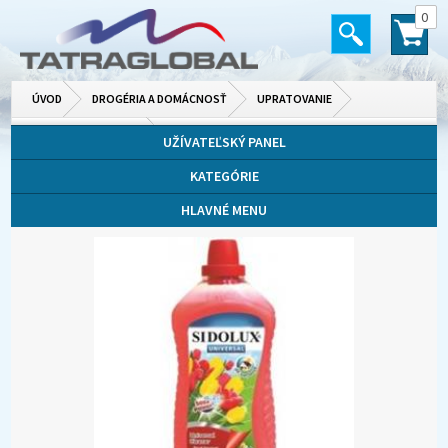
0
ÚVOD
DROGÉRIA A DOMÁCNOSŤ
UPRATOVANIE
NÁBYTOK A PODLAHY
UŽÍVATEĽSKÝ PANEL
KATEGÓRIE
HLAVNÉ MENU