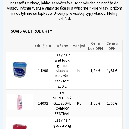
nezaťažuje vlasy, ľahko sa vyčesáva. Jednoducho sa nanáša do
vlasov, rýchle tvaruje vlasy do účesu a výborne fixuje vlasy, pričom
na dotyk nie sú lepkavé. Určený pre všetky typy vlasov. Mokrý
vzhľad.
SÚVISIACE PRODUKTY
Cena
Cena s
Obj.číslo
Názov
Mer.jed.
bez DPH
DPH
Easy hair
wet look
gél na
14298
vlasy s
ks
1,34 €
1,65 €
mokrým
efektom
250 g
FA
SPRCHOVÝ
14032
GEL 250ML
KS
1,55 €
1,90 €
CHERRY
FESTIVAL
Easy hair
gél strong