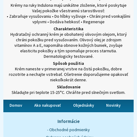
Krémy na ruky Indulona majú unikátne zloženie, ktoré poskytuje
Vašej pokožke všestrannú starostlivosť:
• Zabraňuje vysušovaniu • Do hĺbky vyživuje • Chráni pred vonkajšími
vplyvmi • Dodáva hebkosť • Regeneruje
Charakteristika
Hydratačný ochranný krém je obohatený olivovým olejom, ktorý
chráni pokožku pred vysušovaním. Olivový olej je zdrojom
vitamínov A a E, napomáha obnove kožných buniek, zvyšuje
elasticitu pokožky a tým spomaľuje proces starnutia.
Dermatologicky testované.
Spôsob použitia
Krém naneste v primeranej vrstve na čistú pokožku, dobre
rozotrite a nechajte vstrebať. Ošetrenie doporučujeme opakovať
niekoľkokrát denne.
Skladovanie
Skladujte pri teplote 15-25°C. Chráňte pred slnečným svetlom.
Domov
Ako nakupovať
Objednávky
Novinky
O nás
Kontakt
Informácie
- Obchodné podmienky