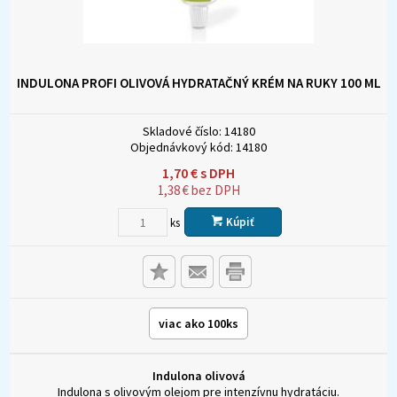
INDULONA PROFI OLIVOVÁ HYDRATAČNÝ KRÉM NA RUKY 100 ML
Skladové číslo:
14180
Objednávkový kód:
14180
1,70
€
s DPH
1,38
€
bez DPH
Kúpiť
ks
viac ako 100ks
Indulona olivová
Indulona s olivovým olejom pre intenzívnu hydratáciu.