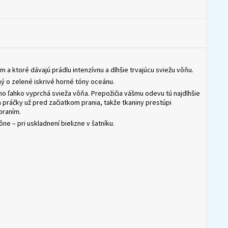
 a ktoré dávajú prádlu intenzívnu a dlhšie trvajúcu sviežu vôňu.
 o zelené iskrivé horné tóny oceánu.
ho ľahko vyprchá svieža vôňa. Prepožičia vášmu odevu tú najdlhšie
na práčky už pred začiatkom prania, takže tkaniny prestúpi
praním.
ne – pri uskladnení bielizne v šatníku.