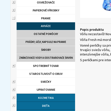
OSVIEŽOVAČE
PAPIEROVÉ VÝROBKY
PRANIE
AVIVÁZE
Popis produktu
Vôňu nezastavíš! Nov
OSTATNÉ POMÔCKY
Vôňa Fresh má morsk
PRÁŠKY, GÉLY, KAPSULE NA PRANIE
Vonné perličky sa pr
trvajúci sviežu vôňu,
ŠKROBY
intenzívnejšie vôňa,
ZMÄKČOVAČE VODY A ODSTRAŇOVAČE ŠKVŔN
S perličkami pre inte
SPOTREBNÝ TOVAR
STAROSTLIVOSŤ O OBUV
SVIEČKY
UPRATOVANIE
KOZMETIKA
DIEŤA