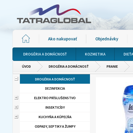
Ako nakupovať
Objednávky
DROGÉRIA A DOMÁCNOSŤ
KOZMETIKA
DIEŤ
ÚVOD
DROGÉRIA A DOMÁCNOSŤ
PRANIE
DROGÉRIA A DOMÁCNOSŤ
DEZINFEKCIA
ELEKTRO PRÍSLUŠENSTVO
INSEKTICÍDY
KUCHYŇA A KÚPEĽŇA
ODPADY, SEPTIKY A ŽUMPY