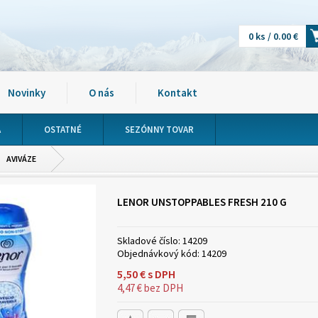
0 ks / 0.00 €
Novinky
O nás
Kontakt
A
OSTATNÉ
SEZÓNNY TOVAR
AVIVÁZE
LENOR UNSTOPPABLES FRESH 210 G
Skladové číslo:
14209
Objednávkový kód:
14209
5,50
€
s DPH
4,47
€
bez DPH