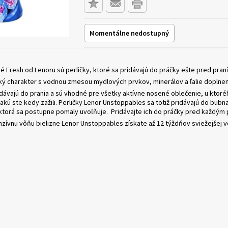
Momentálne nedostupný
é Fresh od Lenoru sú perličky, ktoré sa pridávajú do práčky ešte pred praním
ý charakter s vodnou zmesou mydlových prvkov, minerálov a ľalie doplnený
idávajú do prania a sú vhodné pre všetky aktívne nosené oblečenie, u ktoré
 akú ste kedy zažili. Perličky Lenor Unstoppables sa totiž pridávajú do bub
 ktorá sa postupne pomaly uvoľňuje. Pridávajte ich do práčky pred každým 
nzívnu vôňu bielizne Lenor Unstoppables získate až 12 týždňov sviežejšej vô