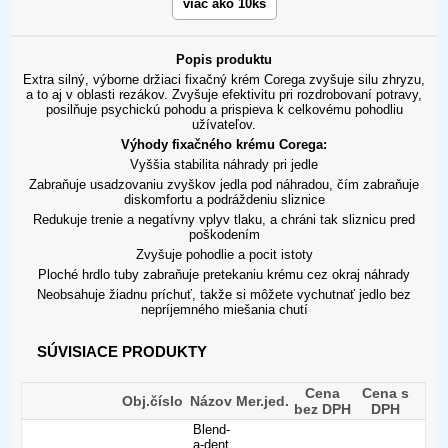
viac ako 10ks
Popis produktu
Extra silný, výborne držiaci fixačný krém Corega zvyšuje silu zhryzu,
a to aj v oblasti rezákov. Zvyšuje efektivitu pri rozdrobovaní potravy,
posilňuje psychickú pohodu a prispieva k celkovému pohodliu
užívateľov.
Výhody fixačného krému Corega:
Vyššia stabilita náhrady pri jedle
Zabraňuje usadzovaniu zvyškov jedla pod náhradou, čím zabraňuje
diskomfortu a podráždeniu sliznice
Redukuje trenie a negatívny vplyv tlaku, a chráni tak sliznicu pred
poškodením
Zvyšuje pohodlie a pocit istoty
Ploché hrdlo tuby zabraňuje pretekaniu krému cez okraj náhrady
Neobsahuje žiadnu príchuť, takže si môžete vychutnať jedlo bez
nepríjemného miešania chutí
SÚVISIACE PRODUKTY
Cena
Cena s
Obj.číslo
Názov
Mer.jed.
bez DPH
DPH
Blend-
a-dent