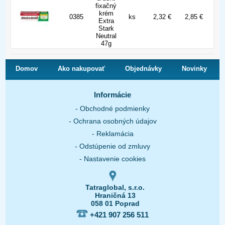
fixačný
krém
0385
ks
2,32 €
2,85 €
Extra
Stark
Neutral
47g
Domov
Ako nakupovať
Objednávky
Novinky
O nás
Kontakt
Informácie
- Obchodné podmienky
- Ochrana osobných údajov
- Reklamácia
- Odstúpenie od zmluvy
- Nastavenie cookies
Tatraglobal, s.r.o.
Hraničná 13
058 01 Poprad
+421 907 256 511