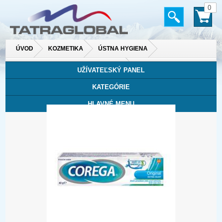
0
ÚVOD
KOZMETIKA
ÚSTNA HYGIENA
STAROSTLIVOSŤ O ZUBNÉ NÁHRADY
UŽÍVATEĽSKÝ PANEL
KATEGÓRIE
HLAVNÉ MENU