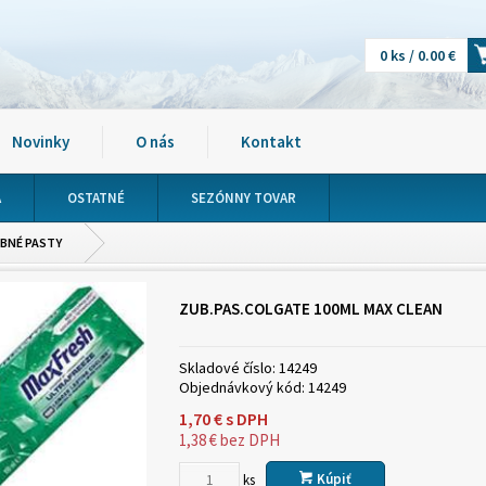
0 ks / 0.00 €
Novinky
O nás
Kontakt
A
OSTATNÉ
SEZÓNNY TOVAR
BNÉ PASTY
ZUB.PAS.COLGATE 100ML MAX CLEAN
Skladové číslo:
14249
Objednávkový kód:
14249
1,70
€
s DPH
1,38
€
bez DPH
Kúpiť
ks