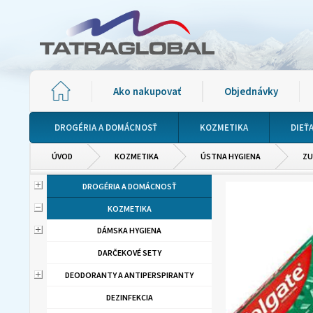
Ako nakupovať
Objednávky
DROGÉRIA A DOMÁCNOSŤ
KOZMETIKA
DIEŤ
ÚVOD
KOZMETIKA
ÚSTNA HYGIENA
ZU
DROGÉRIA A DOMÁCNOSŤ
KOZMETIKA
DÁMSKA HYGIENA
DARČEKOVÉ SETY
DEODORANTY A ANTIPERSPIRANTY
DEZINFEKCIA