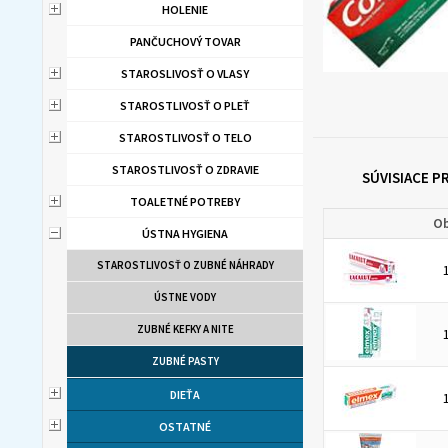
HOLENIE
PANČUCHOVÝ TOVAR
STAROSLIVOSŤ O VLASY
STAROSTLIVOSŤ O PLEŤ
STAROSTLIVOSŤ O TELO
STAROSTLIVOSŤ O ZDRAVIE
SÚVISIACE 
TOALETNÉ POTREBY
Ob
ÚSTNA HYGIENA
STAROSTLIVOSŤ O ZUBNÉ NÁHRADY
ÚSTNE VODY
ZUBNÉ KEFKY A NITE
ZUBNÉ PASTY
DIEŤA
OSTATNÉ