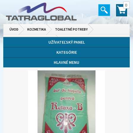
0
ÚVOD
KOZMETIKA
TOALETNÉ POTREBY
PENA, SOĽ A OLEJ DO KÚPEĽA
UŽÍVATEĽSKÝ PANEL
KATEGÓRIE
HLAVNÉ MENU