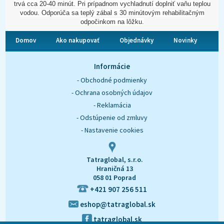
trvá cca 20-40 minút. Pri prípadnom vychladnutí doplniť vaňu teplou
vodou. Odporúča sa teplý zábal s 30 minútovým rehabilitačným
odpočinkom na lôžku.
Domov
Ako nakupovať
Objednávky
Novinky
O nás
Kontakt
Informácie
- Obchodné podmienky
- Ochrana osobných údajov
- Reklamácia
- Odstúpenie od zmluvy
- Nastavenie cookies
Tatraglobal, s.r.o.
Hraničná 13
058 01 Poprad
+421 907 256 511
eshop@tatraglobal.sk
tatraglobal.sk