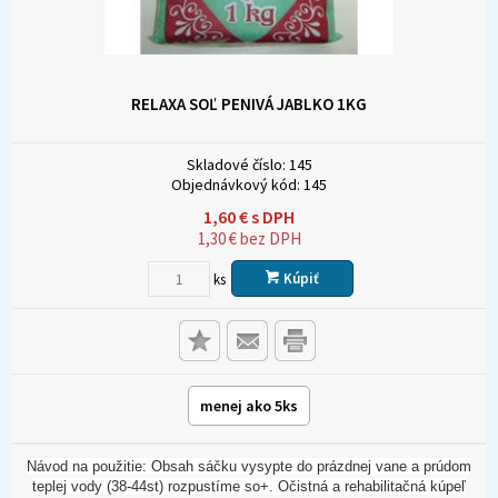
RELAXA SOĽ PENIVÁ JABLKO 1KG
Skladové číslo:
145
Objednávkový kód:
145
1,60
€
s DPH
1,30
€
bez DPH
Kúpiť
ks
menej ako 5ks
Návod na použitie: Obsah sáčku vysypte do prázdnej vane a prúdom
teplej vody (38-44st) rozpustíme so+. Očistná a rehabilitačná kúpeľ