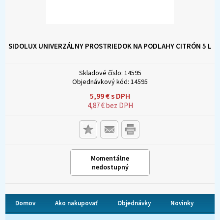
SIDOLUX UNIVERZÁLNY PROSTRIEDOK NA PODLAHY CITRÓN 5 L
Skladové číslo:
14595
Objednávkový kód:
14595
5,99
€
s DPH
4,87
€
bez DPH
Momentálne
nedostupný
Domov
Ako nakupovať
Objednávky
Novinky