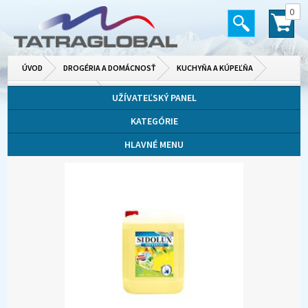
0
ÚVOD
DROGÉRIA A DOMÁCNOSŤ
KUCHYŇA A KÚPEĽŇA
ČISTIACE PRÍPRAVKY
UŽÍVATEĽSKÝ PANEL
KATEGÓRIE
HLAVNÉ MENU