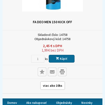
FA DEO MEN 150 KICK OFF
Skladové číslo:
14758
Objednávkový kód:
14758
2,45
€
s DPH
1,99
€
bez DPH
Kúpiť
ks
viac ako 10ks
Domov
Ako nakupovať
Objednávky
Novinky