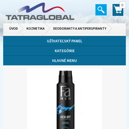
0
ÚVOD
KOZMETIKA
DEODORANTY A ANTIPERSPIRANTY
PÁNSKE
SPREJE
UŽÍVATEĽSKÝ PANEL
KATEGÓRIE
HLAVNÉ MENU