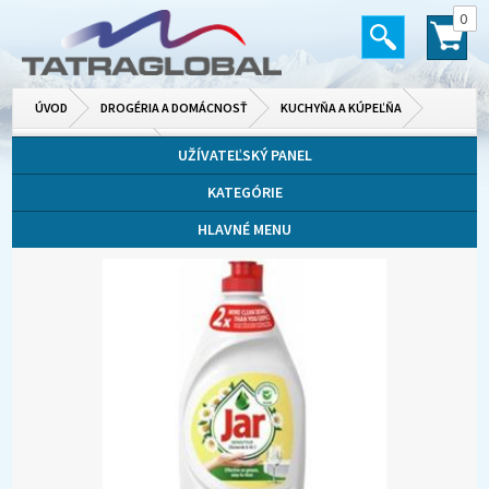
0
ÚVOD
DROGÉRIA A DOMÁCNOSŤ
KUCHYŇA A KÚPEĽŇA
ČISTIACE PRÍPRAVKY
UŽÍVATEĽSKÝ PANEL
KATEGÓRIE
HLAVNÉ MENU