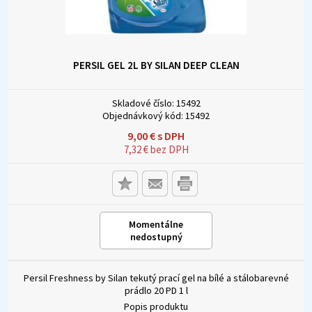
PERSIL GEL 2L BY SILAN DEEP CLEAN
Skladové číslo:
15492
Objednávkový kód:
15492
9,00
€
s DPH
7,32
€
bez DPH
Momentálne
nedostupný
Persil Freshness by Silan tekutý prací gel na bílé a stálobarevné
prádlo 20 PD 1 l
Popis produktu