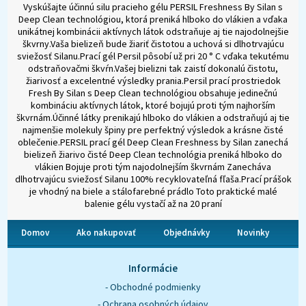
Vyskúšajte účinnú silu pracieho gélu PERSIL Freshness By Silan s
Deep Clean technológiou, ktorá preniká hlboko do vlákien a vďaka
unikátnej kombinácii aktívnych látok odstraňuje aj tie najodolnejšie
škvrny.Vaša bielizeň bude žiariť čistotou a uchová si dlhotrvajúcu
sviežosť Silanu.Prací gél Persil pôsobí už pri 20 ° C vďaka tekutému
odstraňovačmi škvŕn.Vašej bielizni tak zaistí dokonalú čistotu,
žiarivosť a excelentné výsledky prania.Persil prací prostriedok
Fresh By Silan s Deep Clean technológiou obsahuje jedinečnú
kombináciu aktívnych látok, ktoré bojujú proti tým najhorším
škvrnám.Účinné látky prenikajú hlboko do vlákien a odstraňujú aj tie
najmenšie molekuly špiny pre perfektný výsledok a krásne čisté
oblečenie.PERSIL prací gél Deep Clean Freshness by Silan zanechá
bielizeň žiarivo čisté Deep Clean technológia preniká hlboko do
vlákien Bojuje proti tým najodolnejším škvrnám Zanecháva
dlhotrvajúcu sviežosť Silanu 100% recyklovateľná fľaša.Prací prášok
je vhodný na biele a stálofarebné prádlo Toto praktické malé
balenie gélu vystačí až na 20 praní
Domov
Ako nakupovať
Objednávky
Novinky
O nás
Kontakt
Informácie
- Obchodné podmienky
- Ochrana osobných údajov