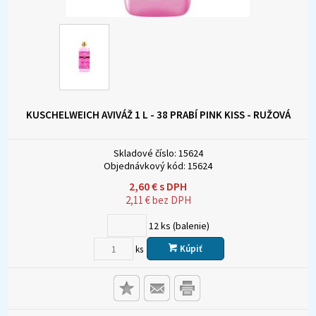
KUSCHELWEICH AVIVÁŽ 1 L - 38 PRABÍ PINK KISS - RUŽOVÁ
Skladové číslo:
15624
Objednávkový kód:
15624
2,60
€
s DPH
2,11
€
bez DPH
12
ks (balenie)
Kúpiť
ks