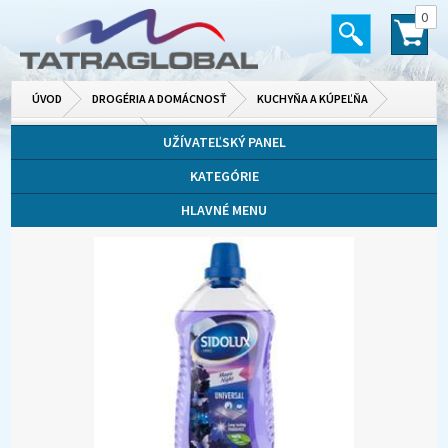
0
ÚVOD
DROGÉRIA A DOMÁCNOSŤ
KUCHYŇA A KÚPEĽŇA
ČISTIACE PRÍPRAVKY
UŽÍVATEĽSKÝ PANEL
KATEGÓRIE
HLAVNÉ MENU