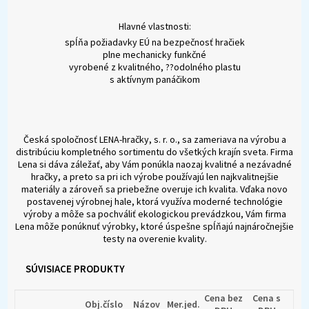
Hlavné vlastnosti:
spĺňa požiadavky EÚ na bezpečnosť hračiek
plne mechanicky funkčné
vyrobené z kvalitného, ??odolného plastu
s aktívnym panáčikom
Česká spoločnosť LENA-hračky, s. r. o., sa zameriava na výrobu a
distribúciu kompletného sortimentu do všetkých krajín sveta. Firma
Lena si dáva záležať, aby Vám ponúkla naozaj kvalitné a nezávadné
hračky, a preto sa pri ich výrobe používajú len najkvalitnejšie
materiály a zároveň sa priebežne overuje ich kvalita. Vďaka novo
postavenej výrobnej hale, ktorá využíva moderné technológie
výroby a môže sa pochváliť ekologickou prevádzkou, Vám firma
Lena môže ponúknuť výrobky, ktoré úspešne spĺňajú najnáročnejšie
testy na overenie kvality.
SÚVISIACE PRODUKTY
Cena bez
Cena s
Obj.číslo
Názov
Mer.jed.