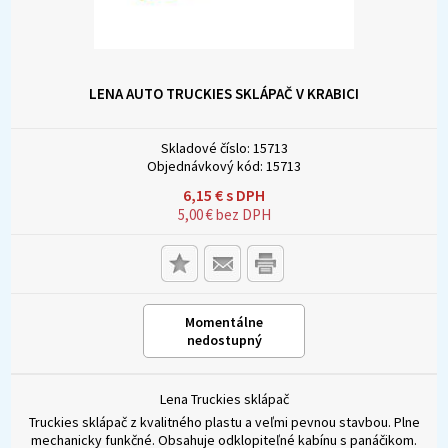
LENA AUTO TRUCKIES SKLÁPAČ V KRABICI
Skladové číslo:
15713
Objednávkový kód:
15713
6,15
€
s DPH
5,00
€
bez DPH
Momentálne
nedostupný
Lena Truckies sklápač
Truckies sklápač z kvalitného plastu a veľmi pevnou stavbou. Plne
mechanicky funkčné. Obsahuje odklopiteľné kabínu s panáčikom.