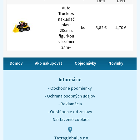
DPH
DPH
Auto
Truckies
nakladač
plast
ks
3,82 €
4,70 €
20cm s
figurkou
v krabici
24m+
Domov
Ako nakupovať
Objednávky
Novinky
O nás
Kontakt
Informácie
- Obchodné podmienky
- Ochrana osobných údajov
- Reklamácia
- Odstúpenie od zmluvy
- Nastavenie cookies
Tatraglobal, s.r.o.