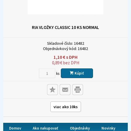
RIA VLOŽKY CLASSIC 10 KS NORMAL
Skladové číslo:
16482
Objednávkový kód:
16482
1,10
€
s DPH
0,89
€
bez DPH
Kúpiť
ks
viac ako 10ks
Domov
Ako nakupovať
Objednávky
Novinky