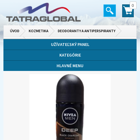
0
ÚVOD
KOZMETIKA
DEODORANTY A ANTIPERSPIRANTY
PÁNSKE
TUHÝ A GUĽÔČKOVÝ DEODORANT
UŽÍVATEĽSKÝ PANEL
KATEGÓRIE
HLAVNÉ MENU