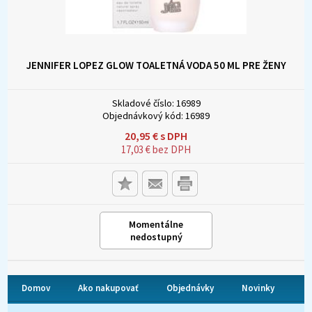
JENNIFER LOPEZ GLOW TOALETNÁ VODA 50 ML PRE ŽENY
Skladové číslo:
16989
Objednávkový kód:
16989
20,95
€
s DPH
17,03
€
bez DPH
Momentálne
nedostupný
Domov
Ako nakupovať
Objednávky
Novinky