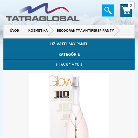
0
ÚVOD
KOZMETIKA
DEODORANTY A ANTIPERSPIRANTY
DÁMSKE
PARFUMOVANÉ A TOALETNÉ VODY
UŽÍVATEĽSKÝ PANEL
KATEGÓRIE
HLAVNÉ MENU