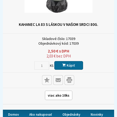
KAHANEC LA 83 S LÁSKOU V NAŠOM SRDCI 80G.
Skladové číslo:
17039
Objednávkový kód:
17039
2,50
€
s DPH
2,03
€
bez DPH
Kúpiť
KS
viac ako 10ks
Domov
Ako nakupovať
Objednávky
Novinky