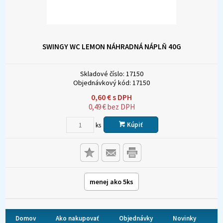
SWINGY WC LEMON NÁHRADNÁ NÁPLŇ 40G
Skladové číslo:
17150
Objednávkový kód:
17150
0,60
€
s DPH
0,49
€
bez DPH
Kúpiť
ks
menej ako 5ks
Domov
Ako nakupovať
Objednávky
Novinky