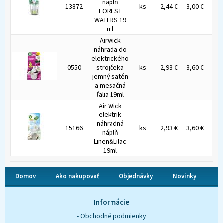
náplň
13872
ks
2,44 €
3,00 €
FOREST
WATERS 19
ml
Airwick
náhrada do
elektrického
0550
strojčeka
ks
2,93 €
3,60 €
jemný satén
a mesačná
ľalia 19ml
Air Wick
elektrik
náhradná
15166
ks
2,93 €
3,60 €
náplň
Linen&Lilac
19ml
Domov
Ako nakupovať
Objednávky
Novinky
O nás
Kontakt
Informácie
- Obchodné podmienky