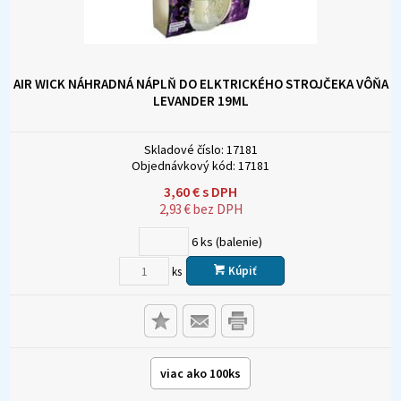
AIR WICK NÁHRADNÁ NÁPLŇ DO ELKTRICKÉHO STROJČEKA VÔŇA
LEVANDER 19ML
Skladové číslo:
17181
Objednávkový kód:
17181
3,60
€
s DPH
2,93
€
bez DPH
6
ks (balenie)
Kúpiť
ks
viac ako 100ks