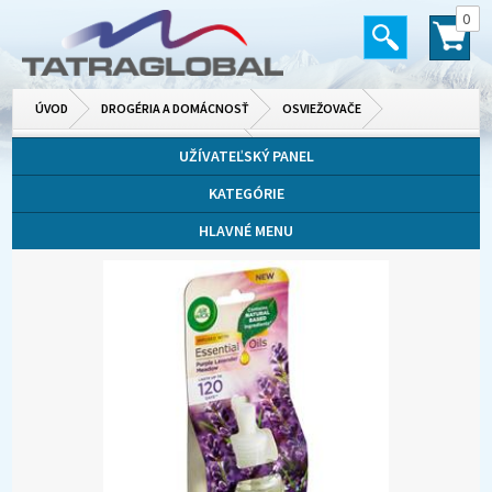
0
ÚVOD
DROGÉRIA A DOMÁCNOSŤ
OSVIEŽOVAČE
VANIČKY, DIZAJNOVÉ A DO VYSÁVAČA
UŽÍVATEĽSKÝ PANEL
KATEGÓRIE
HLAVNÉ MENU