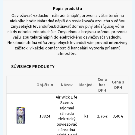
Popis produktu
Osviežovač vzduchu – náhradná náplň, prevonia váš interiér na
niekoľko hodín.Náhradná náplň do osviežovača vzduchu s vôňou
zmyselných levanduľou.Udržiavať domov plný okúzľujúcej vône
nikdy nebolo jednoduchšie. Zmyselnou a hrejivou arómou prevonia
vašu izbu tekutá náplň do elektrického osviežovača vzduchu.
Nezabudnuteľná vôňa zmyselných levandulí vám privodí intenzívny
zážitok. V každej domácnosti či kancelárii vytvoria príjemnú
atmosféru.
SÚVISIACE PRODUKTY
Cena
Cena s
Obj.číslo
Názov
Mer.jed.
bez
DPH
DPH
Air Wick Life
Scents
Tajomná
záhrada
13824
ks
2,76 €
3,40 €
elektrický
osviežovač
náhradná