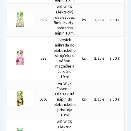
náplň 19 ml
AIR WICK
Elektrický
osviežovač
686
ks
2,85 €
3,50 €
Biele kvety -
náhradná
náplň 19 ml
Airwick
náhrada do
elektrického
strojčeka s
688
ks
2,85 €
3,50 €
vôňou
magnólie a
čerešne
19ml
Air Wick
Essential
Oils Tekutá
0365
náplň do
ks
2,85 €
3,50 €
elektrického
prístroja
19ml
AIR WICK
Elektric