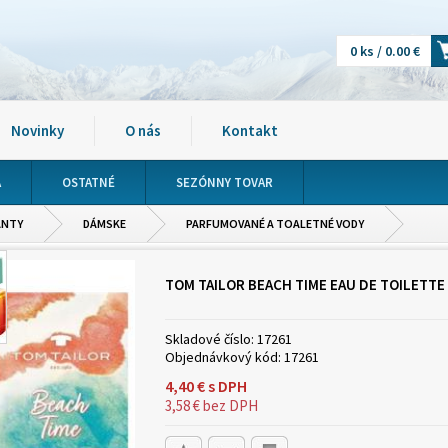
0 ks / 0.00 €
Novinky
O nás
Kontakt
A
OSTATNÉ
SEZÓNNY TOVAR
ANTY
DÁMSKE
PARFUMOVANÉ A TOALETNÉ VODY
TOM TAILOR BEACH TIME EAU DE TOILETTE
Skladové číslo:
17261
Objednávkový kód:
17261
4,40
€
s DPH
3,58
€
bez DPH