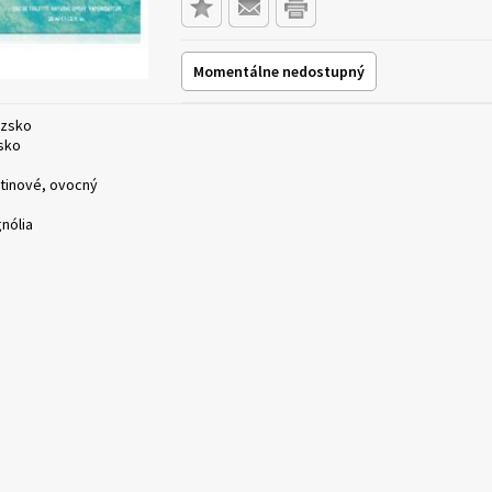
Momentálne nedostupný
úzsko
sko
tinové, ovocný
a
nólia