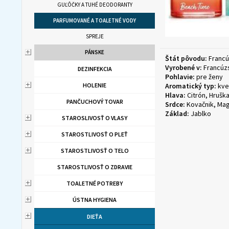
GUĽÔČKY A TUHÉ DEODORANTY
PARFUMOVANÉ A TOALETNÉ VODY
SPREJE
PÁNSKE
Štát pôvodu:
Franc
Vyrobené v:
Francúz
DEZINFEKCIA
Pohlavie:
pre ženy
HOLENIE
Aromatický typ:
kve
Hlava:
Citrón, Hrušk
PANČUCHOVÝ TOVAR
Srdce:
Kovačnik, Mag
Základ:
Jablko
STAROSLIVOSŤ O VLASY
STAROSTLIVOSŤ O PLEŤ
STAROSTLIVOSŤ O TELO
STAROSTLIVOSŤ O ZDRAVIE
TOALETNÉ POTREBY
ÚSTNA HYGIENA
DIEŤA