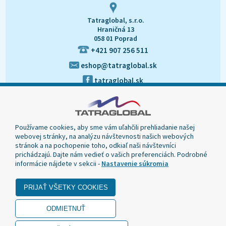
Tatraglobal, s.r.o.
Hraničná 13
058 01 Poprad
+421 907 256 511
eshop@tatraglobal.sk
tatraglobal.sk
Používame cookies, aby sme vám uľahčili prehliadanie našej
webovej stránky, na analýzu návštevnosti našich webových
stránok a na pochopenie toho, odkiaľ naši návštevníci
prichádzajú. Dajte nám vedieť o vašich preferenciách. Podrobné
informácie nájdete v sekcii -
Nastavenie súkromia
© 2020 Tatraglobal, Všetky práva vyhradené.
Dizajn navrhol a naprogramoval Elall, spol. s r. o. -
www.elall.sk