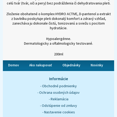
celú tvár (tvár, oči a pery) bez podráždenia či dehydratovania pleti.
Zloženie obohatené o komplex HYDRO ACTIVE, D-pantenol a extrakt
z bavlníku poskytuje pleti dokonalý komfort a zdravý vzhľad,
zanecháva ju dokonale čistú, tonizovanú a sviežu s pocitom
hydratácie.
Hypoalergénne.
Dermatologicky a oftalmologicky testované.
200ml
Domov
Ako nakupovať
Objednávky
Novinky
O nás
Kontakt
Informácie
- Obchodné podmienky
- Ochrana osobných údajov
- Reklamácia
- Odstúpenie od zmluvy
- Nastavenie cookies