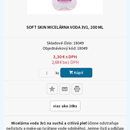
SOFT SKIN MICELÁRNA VODA 3V1, 200 ML
Skladové číslo:
18049
Objednávkový kód:
18049
3,30
€
s DPH
2,68
€
bez DPH
Kúpiť
ks
viac ako 10ks
Micelárna voda 3v1 na suchú a citlivú pleť
účinne odstraňuje
nečistoty a make-up (vrátane vode odolného). Jemne čistí a odličuje