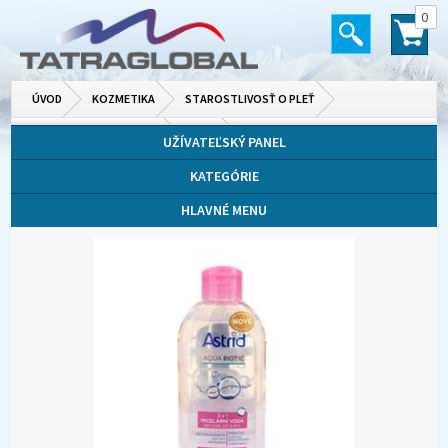
0
ÚVOD
KOZMETIKA
STAROSTLIVOSŤ O PLEŤ
ODLIČOVANIE A ČISTENIE
VODY
UŽÍVATEĽSKÝ PANEL
KATEGÓRIE
HLAVNÉ MENU