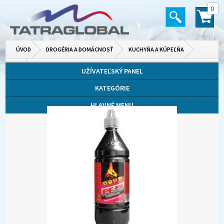
0
ÚVOD
DROGÉRIA A DOMÁCNOSŤ
KUCHYŇA A KÚPEĽŇA
INÉ
UŽÍVATEĽSKÝ PANEL
KATEGÓRIE
HLAVNÉ MENU