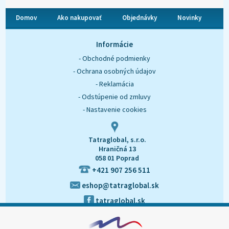
Domov
Ako nakupovať
Objednávky
Novinky
O nás
Kontakt
Informácie
- Obchodné podmienky
- Ochrana osobných údajov
- Reklamácia
- Odstúpenie od zmluvy
- Nastavenie cookies
Tatraglobal, s.r.o.
Hraničná 13
058 01 Poprad
+421 907 256 511
eshop@tatraglobal.sk
tatraglobal.sk