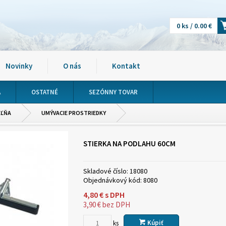
0 ks / 0.00 €
Novinky
O nás
Kontakt
A
OSTATNÉ
SEZÓNNY TOVAR
EĽŇA
UMÝVACIE PROSTRIEDKY
STIERKA NA PODLAHU 60CM
Skladové číslo:
18080
Objednávkový kód:
8080
4,80
€
s DPH
3,90
€
bez DPH
Kúpiť
ks