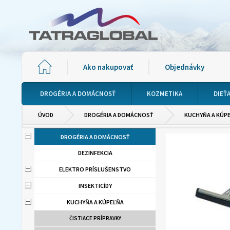
Ako nakupovať
Objednávky
DROGÉRIA A DOMÁCNOSŤ
KOZMETIKA
DIEŤ
ÚVOD
DROGÉRIA A DOMÁCNOSŤ
KUCHYŇA A KÚP
DROGÉRIA A DOMÁCNOSŤ
DEZINFEKCIA
ELEKTRO PRÍSLUŠENSTVO
INSEKTICÍDY
KUCHYŇA A KÚPEĽŇA
ČISTIACE PRÍPRAVKY