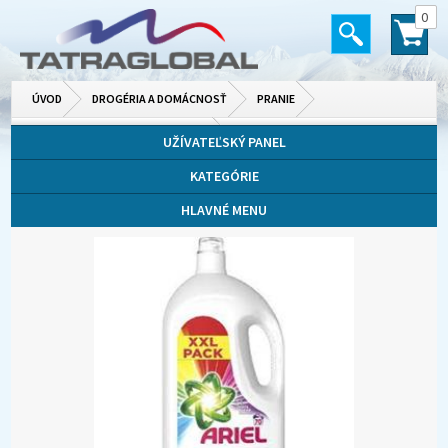
0
ÚVOD
DROGÉRIA A DOMÁCNOSŤ
PRANIE
PRÁŠKY, GÉLY, KAPSULE NA PRANIE
UŽÍVATEĽSKÝ PANEL
KATEGÓRIE
HLAVNÉ MENU