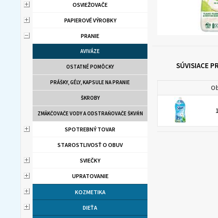
OSVIEŽOVAČE
PAPIEROVÉ VÝROBKY
PRANIE
AVIVÁZE
SÚVISIACE 
OSTATNÉ POMÔCKY
PRÁŠKY, GÉLY, KAPSULE NA PRANIE
Ob
ŠKROBY
ZMÄKČOVAČE VODY A ODSTRAŇOVAČE ŠKVŔN
SPOTREBNÝ TOVAR
STAROSTLIVOSŤ O OBUV
SVIEČKY
UPRATOVANIE
KOZMETIKA
DIEŤA