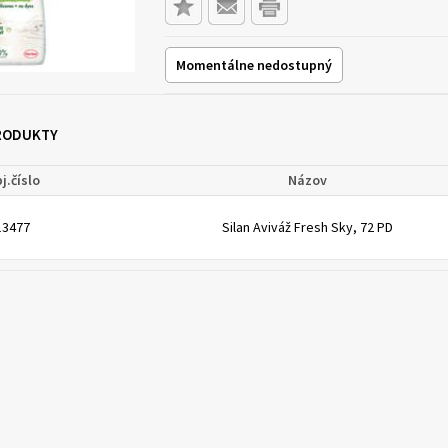
Momentálne nedostupný
PRODUKTY
j.číslo
Názov
13477
Silan Aviváž Fresh Sky, 72 PD