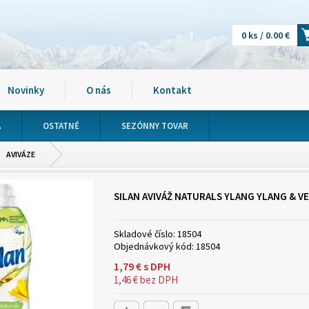
0 ks / 0.00 €
Novinky
O nás
Kontakt
A
OSTATNÉ
SEZÓNNY TOVAR
AVIVÁZE
SILAN AVIVÁŽ NATURALS YLANG YLANG & VE
Skladové číslo:
18504
Objednávkový kód:
18504
1,79
€
s DPH
1,46
€
bez DPH