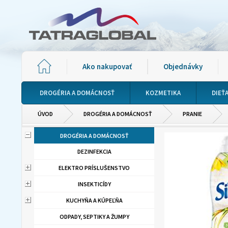
Ako nakupovať
Objednávky
DROGÉRIA A DOMÁCNOSŤ
KOZMETIKA
DIEŤ
ÚVOD
DROGÉRIA A DOMÁCNOSŤ
PRANIE
DROGÉRIA A DOMÁCNOSŤ
DEZINFEKCIA
ELEKTRO PRÍSLUŠENSTVO
INSEKTICÍDY
KUCHYŇA A KÚPEĽŇA
ODPADY, SEPTIKY A ŽUMPY