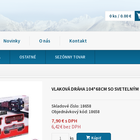
0 ks / 0.00 €
Novinky
O nás
Kontakt
A
OSTATNÉ
SEZÓNNY TOVAR
VLAKOVÁ DRÁHA 104*68CM SO SVETELNÝM
Skladové číslo:
18658
Objednávkový kód:
18658
7,90
€
s DPH
6,42
€
bez DPH
Kúpiť
ks