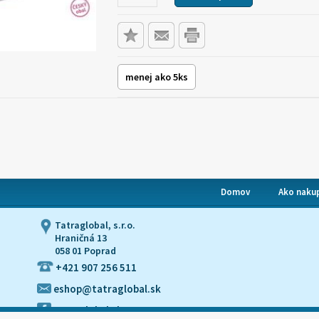
menej ako 5ks
Domov
Ako naku
Tatraglobal, s.r.o.
Hraničná 13
058 01 Poprad
+421 907 256 511
eshop@tatraglobal.sk
tatraglobal.sk