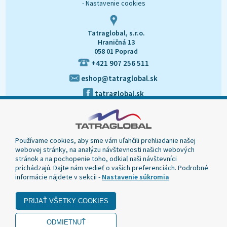
- Nastavenie cookies
Tatraglobal, s.r.o.
Hraničná 13
058 01 Poprad
+421 907 256 511
eshop@tatraglobal.sk
tatraglobal.sk
Používame cookies, aby sme vám uľahčili prehliadanie našej
webovej stránky, na analýzu návštevnosti našich webových
stránok a na pochopenie toho, odkiaľ naši návštevníci
prichádzajú. Dajte nám vedieť o vašich preferenciách. Podrobné
informácie nájdete v sekcii -
Nastavenie súkromia
© 2020 Tatraglobal, Všetky práva vyhradené.
Dizajn navrhol a naprogramoval Elall, spol. s r. o. -
www.elall.sk