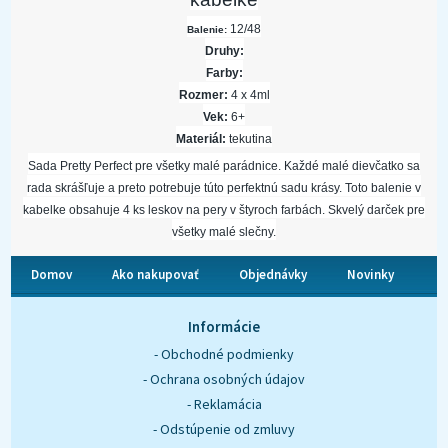
12/48
Balenie:
Druhy:
Farby:
Rozmer:
4 x 4ml
Vek:
6+
Materiál:
tekutina
Sada Pretty Perfect pre všetky malé parádnice. Každé malé dievčatko sa
rada skrášľuje a preto potrebuje túto perfektnú sadu krásy. Toto balenie v
kabelke obsahuje 4 ks leskov na pery v štyroch farbách. Skvelý darček pre
všetky malé slečny.
Domov
Ako nakupovať
Objednávky
Novinky
O nás
Kontakt
Informácie
- Obchodné podmienky
- Ochrana osobných údajov
- Reklamácia
- Odstúpenie od zmluvy