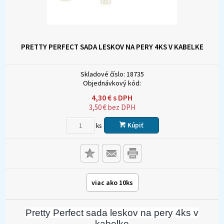
PRETTY PERFECT SADA LESKOV NA PERY 4KS V KABELKE
Skladové číslo:
18735
Objednávkový kód:
4,30
€
s DPH
3,50
€
bez DPH
Kúpiť
ks
viac ako 10ks
Pretty Perfect sada leskov na pery 4ks v
kabelke