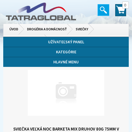
0
ÚVOD
DROGÉRIA A DOMÁCNOSŤ
SVIEČKY
DEKORATÍVNE SVIEČKY
UŽÍVATEĽSKÝ PANEL
KATEGÓRIE
HLAVNÉ MENU
SVIEČKA VEĽKÁ NOC BARKETA MIX DRUHOV 80G 75MM V