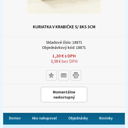
KURIATKA V KRABIČKE S/ 8KS 3CM
Skladové číslo:
18871
Objednávkový kód:
18871
1,20
€
s DPH
0,98
€
bez DPH
Momentálne
nedostupný
Domov
Ako nakupovať
Objednávky
Novinky