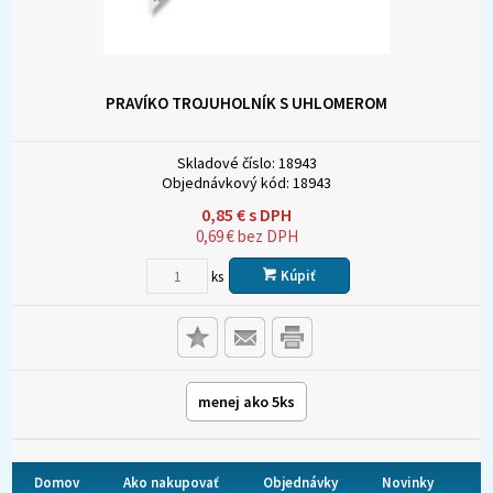
PRAVÍKO TROJUHOLNÍK S UHLOMEROM
Skladové číslo:
18943
Objednávkový kód:
18943
0,85
€
s DPH
0,69
€
bez DPH
Kúpiť
ks
menej ako 5ks
Domov
Ako nakupovať
Objednávky
Novinky