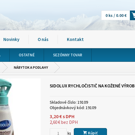
0 ks / 0.00 €
Novinky
O nás
Kontakt
A
OSTATNÉ
SEZÓNNY TOVAR
NÁBYTOK A PODLAHY
SIDOLUX RYCHLOČISTIČ NA KOŽENÉ VÝRO
Skladové číslo:
19109
Objednávkový kód:
19109
3,20
€
s DPH
2,60
€
bez DPH
Kúpiť
ks