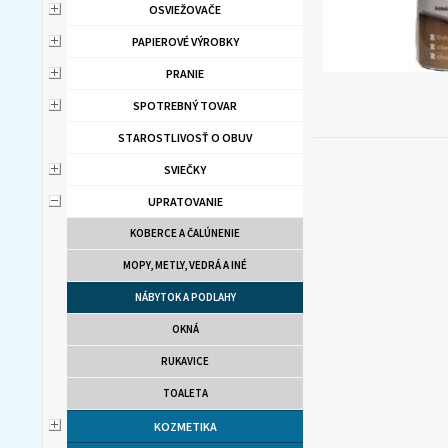
OSVIEŽOVAČE
PAPIEROVÉ VÝROBKY
PRANIE
SPOTREBNÝ TOVAR
STAROSTLIVOSŤ O OBUV
SVIEČKY
UPRATOVANIE
KOBERCE A ČALÚNENIE
MOPY, METLY, VEDRÁ A INÉ
NÁBYTOK A PODLAHY
OKNÁ
RUKAVICE
TOALETA
KOZMETIKA