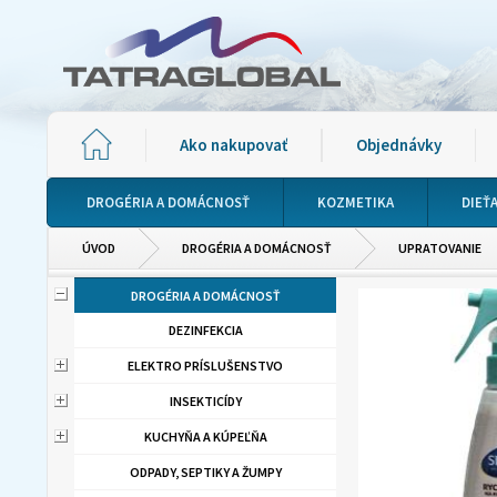
Ako nakupovať
Objednávky
DROGÉRIA A DOMÁCNOSŤ
KOZMETIKA
DIEŤ
ÚVOD
DROGÉRIA A DOMÁCNOSŤ
UPRATOVANIE
DROGÉRIA A DOMÁCNOSŤ
DEZINFEKCIA
ELEKTRO PRÍSLUŠENSTVO
INSEKTICÍDY
KUCHYŇA A KÚPEĽŇA
ODPADY, SEPTIKY A ŽUMPY