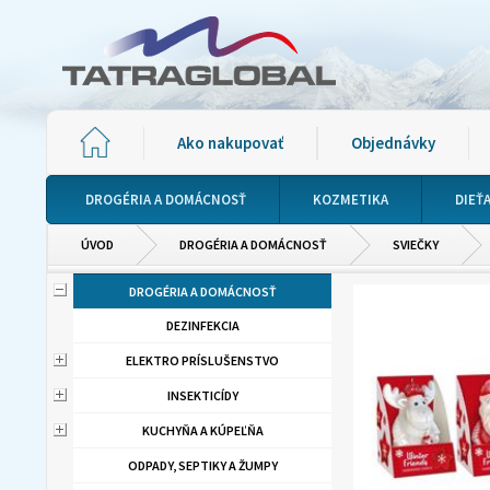
Ako nakupovať
Objednávky
DROGÉRIA A DOMÁCNOSŤ
KOZMETIKA
DIEŤ
ÚVOD
DROGÉRIA A DOMÁCNOSŤ
SVIEČKY
DROGÉRIA A DOMÁCNOSŤ
DEZINFEKCIA
ELEKTRO PRÍSLUŠENSTVO
INSEKTICÍDY
KUCHYŇA A KÚPEĽŇA
ODPADY, SEPTIKY A ŽUMPY