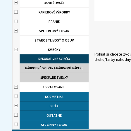
OSVIEŽOVAČE
PAPIEROVÉ VÝROBKY
PRANIE
SPOTREBNÝ TOVAR
STAROSTLIVOSŤ O OBUV
SVIEČKY
Pokiaľ si chcete zv
DEKORATÍVNE SVIEČKY
druhu/farby náhodný
NÁHROBNÉ SVIEČKY A NÁHRADNÉ NÁPLNE
ŠPECIÁLNE SVIEČKY
UPRATOVANIE
KOZMETIKA
DIEŤA
OSTATNÉ
SEZÓNNY TOVAR