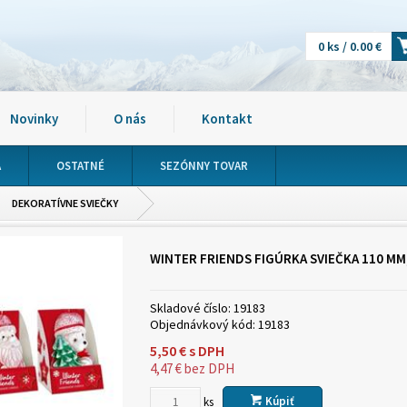
0 ks / 0.00 €
Novinky
O nás
Kontakt
A
OSTATNÉ
SEZÓNNY TOVAR
DEKORATÍVNE SVIEČKY
WINTER FRIENDS FIGÚRKA SVIEČKA 110 MM,
Skladové číslo:
19183
Objednávkový kód:
19183
5,50
€
s DPH
4,47
€
bez DPH
Kúpiť
ks