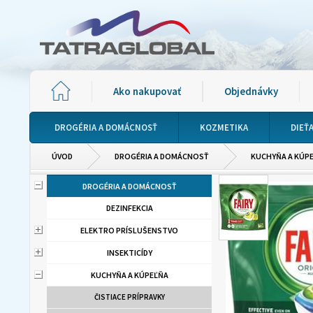
Ako nakupovať
Objednávky
DROGÉRIA A DOMÁCNOSŤ
KOZMETIKA
DIEŤ
ÚVOD
DROGÉRIA A DOMÁCNOSŤ
KUCHYŇA A KÚP
DROGÉRIA A DOMÁCNOSŤ
DEZINFEKCIA
ELEKTRO PRÍSLUŠENSTVO
INSEKTICÍDY
KUCHYŇA A KÚPEĽŇA
ČISTIACE PRÍPRAVKY