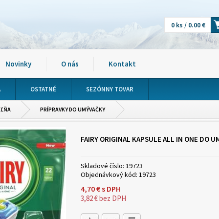
0 ks / 0.00 €
Novinky
O nás
Kontakt
A
OSTATNÉ
SEZÓNNY TOVAR
EĽŇA
PRÍPRAVKY DO UMÝVAČKY
FAIRY ORIGINAL KAPSULE ALL IN ONE DO 
Skladové číslo:
19723
Objednávkový kód:
19723
4,70
€
s DPH
3,82
€
bez DPH