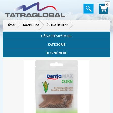
0
ÚVOD
KOZMETIKA
ÚSTNA HYGIENA
ZUBNÉ KEFKY A NITE
UŽÍVATEĽSKÝ PANEL
KATEGÓRIE
HLAVNÉ MENU