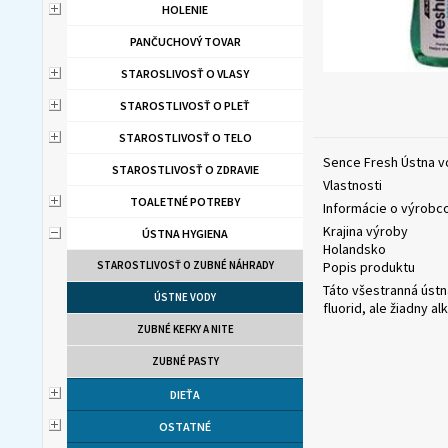
HOLENIE
PANČUCHOVÝ TOVAR
STAROSLIVOSŤ O VLASY
STAROSTLIVOSŤ O PLEŤ
STAROSTLIVOSŤ O TELO
Sence Fresh Ústna v
STAROSTLIVOSŤ O ZDRAVIE
Vlastnosti
TOALETNÉ POTREBY
Informácie o výrobc
Krajina výroby
ÚSTNA HYGIENA
Holandsko
STAROSTLIVOSŤ O ZUBNÉ NÁHRADY
Popis produktu
Táto všestranná ústn
ÚSTNE VODY
fluorid, ale žiadny al
ZUBNÉ KEFKY A NITE
ZUBNÉ PASTY
DIEŤA
OSTATNÉ