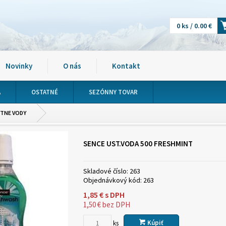
0 ks / 0.00 €
Novinky
O nás
Kontakt
A
OSTATNÉ
SEZÓNNY TOVAR
TNE VODY
SENCE UST.VODA 500 FRESHMINT
Skladové číslo:
263
Objednávkový kód:
263
1,85
€
s DPH
1,50
€
bez DPH
Kúpiť
ks