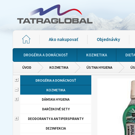
Ako nakupovať
Objednávky
DROGÉRIA A DOMÁCNOSŤ
KOZMETIKA
DIEŤ
ÚVOD
KOZMETIKA
ÚSTNA HYGIENA
ÚS
DROGÉRIA A DOMÁCNOSŤ
KOZMETIKA
DÁMSKA HYGIENA
DARČEKOVÉ SETY
DEODORANTY A ANTIPERSPIRANTY
DEZINFEKCIA