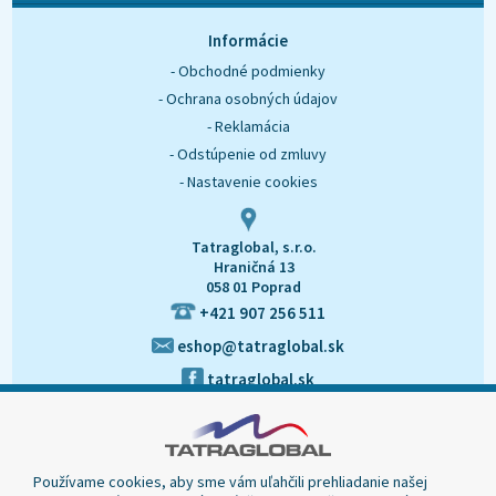
O nás
Kontakt
Informácie
- Obchodné podmienky
- Ochrana osobných údajov
- Reklamácia
- Odstúpenie od zmluvy
- Nastavenie cookies
Tatraglobal, s.r.o.
Hraničná 13
058 01 Poprad
+421 907 256 511
eshop@tatraglobal.sk
tatraglobal.sk
Používame cookies, aby sme vám uľahčili prehliadanie našej