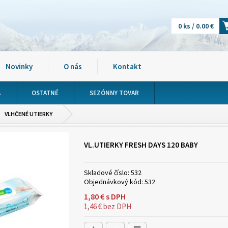
0 ks / 0.00 €
Novinky
O nás
Kontakt
A
OSTATNÉ
SEZÓNNY TOVAR
VLHČENÉ UTIERKY
VL.UTIERKY FRESH DAYS 120 BABY
Skladové číslo:
532
Objednávkový kód:
532
1,80
€
s DPH
1,46
€
bez DPH