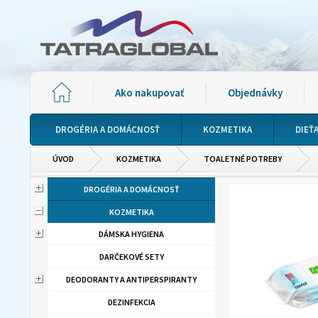
Ako nakupovať
Objednávky
DROGÉRIA A DOMÁCNOSŤ
KOZMETIKA
DIEŤ
ÚVOD
KOZMETIKA
TOALETNÉ POTREBY
DROGÉRIA A DOMÁCNOSŤ
KOZMETIKA
DÁMSKA HYGIENA
DARČEKOVÉ SETY
DEODORANTY A ANTIPERSPIRANTY
DEZINFEKCIA