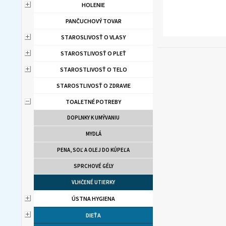
HOLENIE
PANČUCHOVÝ TOVAR
STAROSLIVOSŤ O VLASY
STAROSTLIVOSŤ O PLEŤ
STAROSTLIVOSŤ O TELO
STAROSTLIVOSŤ O ZDRAVIE
TOALETNÉ POTREBY
DOPLNKY K UMÝVANIU
MYDLÁ
PENA, SOĽ A OLEJ DO KÚPEĽA
SPRCHOVÉ GÉLY
VLHČENÉ UTIERKY
ÚSTNA HYGIENA
DIEŤA