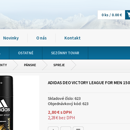
0 ks / 0.00 €
Novinky
O nás
Kontakt
A
OSTATNÉ
SEZÓNNY TOVAR
ANTY
PÁNSKE
SPREJE
ADIDAS DEO VICTORY LEAGUE FOR MEN 150
Skladové číslo:
623
Objednávkový kód:
623
2,80
€
s DPH
2,28
€
bez DPH