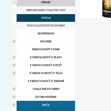
PÁNSKE
PARFUMOVANÉ A TOALETNÉ VODY
SPREJE
TUHÝ A GUĽÔČKOVÝ DEODORANT
DEZINFEKCIA
HOLENIE
PANČUCHOVÝ TOVAR
STAROSLIVOSŤ O VLASY
STAROSTLIVOSŤ O PLEŤ
STAROSTLIVOSŤ O TELO
STAROSTLIVOSŤ O ZDRAVIE
TOALETNÉ POTREBY
ÚSTNA HYGIENA
DIEŤA