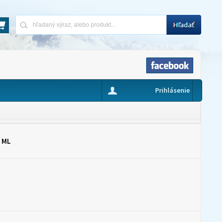
Prihlásenie
 ML