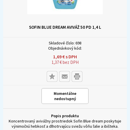
SOFIN BLUE DREAM AVIVÁŽ 50 PD 1,4 L
Skladové číslo:
698
Objednávkový kód:
1,69
€
s DPH
1,37
€
bez DPH
Momentálne
nedostupný
Popis produktu
Koncentrovaný avivážny prostriedok Sofin Blue dream poskytuje
výnimočnú hebkosť a dlhotrvajúcu sviežu vôňu ľalie a ibišteka.