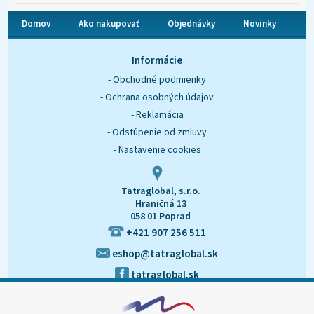
Domov
Ako nakupovať
Objednávky
Novinky
O nás
Kontakt
Informácie
- Obchodné podmienky
- Ochrana osobných údajov
- Reklamácia
- Odstúpenie od zmluvy
- Nastavenie cookies
Tatraglobal, s.r.o.
Hraničná 13
058 01 Poprad
+421 907 256 511
eshop@tatraglobal.sk
tatraglobal.sk