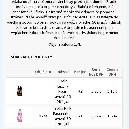
Vďaka novému zloženiu chráni farby pred vyblednutím. Prádlo
ostáva mäkké a príjemné na dotyk. Uľahčuje žehlenie, má
antistatické účinky. Potrebné množstvo odmerajte pomocou
uzáveru fľaše. Aviváž pred použitím nerieďte. Aviváž nalejte do
viečka a potom do priehradky na aviváž v práčke. 50 pracích dávok.
Zabráňte kontaktu s očami. V prípade ich zasiahnutia, oči
vypláchnite dostatočným množstvom vody. Uchovávajte mimo
dosahu detí.
Objem balenia 1,4l.
SÚVISIACE PRODUKTY
Cena
Cena s
Obj.číslo
Názov
Mer.jed.
bez DPH
DPH
Sofin
Luxury
Pearl
KS
1,75 €
2,15 €
aviváž 56
PD 1,4 l
Sofin Pink
Fascination
0528
ks
1,37 €
1,69 €
aviváž 50
PD 1,4 l