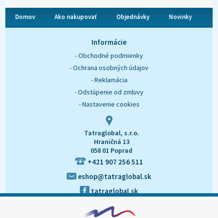
Domov
Ako nakupovať
Objednávky
Novinky
O nás
Kontakt
Informácie
- Obchodné podmienky
- Ochrana osobných údajov
- Reklamácia
- Odstúpenie od zmluvy
- Nastavenie cookies
Tatraglobal, s.r.o.
Hraničná 13
058 01 Poprad
+421 907 256 511
eshop@tatraglobal.sk
tatraglobal.sk