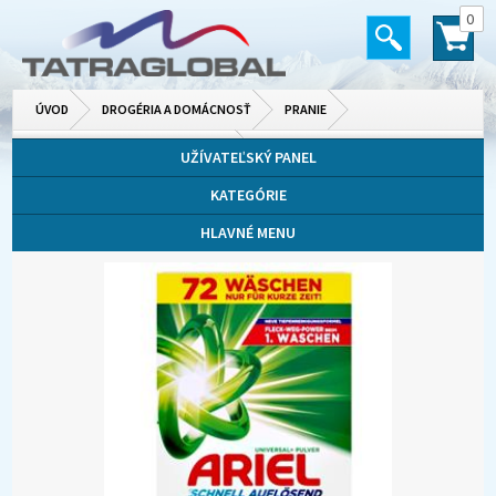
0
ÚVOD
DROGÉRIA A DOMÁCNOSŤ
PRANIE
PRÁŠKY, GÉLY, KAPSULE NA PRANIE
UŽÍVATEĽSKÝ PANEL
KATEGÓRIE
HLAVNÉ MENU