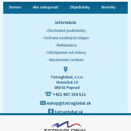
Domov
Ako nakupovať
Objednávky
Novinky
O nás
Kontakt
Informácie
- Obchodné podmienky
- Ochrana osobných údajov
- Reklamácia
- Odstúpenie od zmluvy
- Nastavenie cookies
Tatraglobal, s.r.o.
Hraničná 13
058 01 Poprad
+421 907 256 511
eshop@tatraglobal.sk
tatraglobal.sk