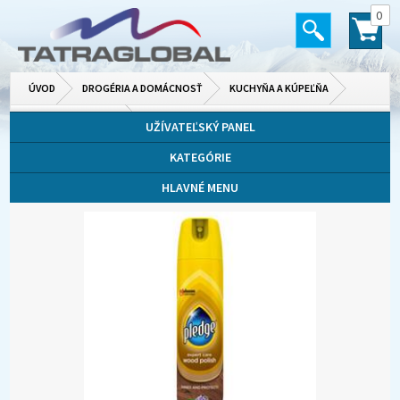
0
ÚVOD
DROGÉRIA A DOMÁCNOSŤ
KUCHYŇA A KÚPEĽŇA
ČISTIACE PRÍPRAVKY
UŽÍVATEĽSKÝ PANEL
KATEGÓRIE
HLAVNÉ MENU