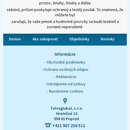
prstov, šmuhy, šmuhy a ďalšie
sekúnd, pričom poskytuje ochranný a lesklý povlak. To znamená, že
môžete byť
zaručujú, že vaše jemné a hodnotné povrchy sa budú lesknúť a
zostanú neporušené.
Domov
Ako nakupovať
Objednávky
Novinky
O nás
Kontakt
Informácie
- Obchodné podmienky
- Ochrana osobných údajov
- Reklamácia
- Odstúpenie od zmluvy
- Nastavenie cookies
Tatraglobal, s.r.o.
Hraničná 13
058 01 Poprad
+421 907 256 511