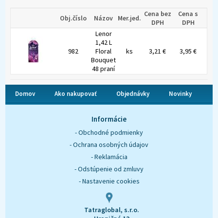
Cena bez
Cena s
Obj.číslo
Názov
Mer.jed.
DPH
DPH
Lenor
1,42 L
982
Floral
ks
3,21 €
3,95 €
Bouquet
48 praní
Domov
Ako nakupovať
Objednávky
Novinky
O nás
Kontakt
Informácie
- Obchodné podmienky
- Ochrana osobných údajov
- Reklamácia
- Odstúpenie od zmluvy
- Nastavenie cookies
Tatraglobal, s.r.o.