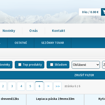
0 ks / 0.00 €
Novinky
O nás
Kontakt
A
OSTATNÉ
SEZÓNNY TOVAR
Novinky
Top produkty
Skladom
2
3
4
5
6
stránka 6 z 6
é drevené12ks
Lepiaca páska 19mmx33m
Kyt