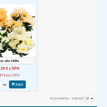
iac ako 100ks
,30 €
s DPH
,87 €
bez DPH
ks
Kúpiť
63 produktov
-
zobraziť