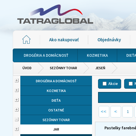
Ako nakupovať
Objednávky
DROGÉRIA A DOMÁCNOSŤ
KOZMETIKA
DIEŤ
ÚVOD
SEZÓNNY TOVAR
JESEŇ
DROGÉRIA A DOMÁCNOSŤ
Akcie
KOZMETIKA
DIEŤA
OSTATNÉ
1
SEZÓNNY TOVAR
Pastelky farebn
JAR