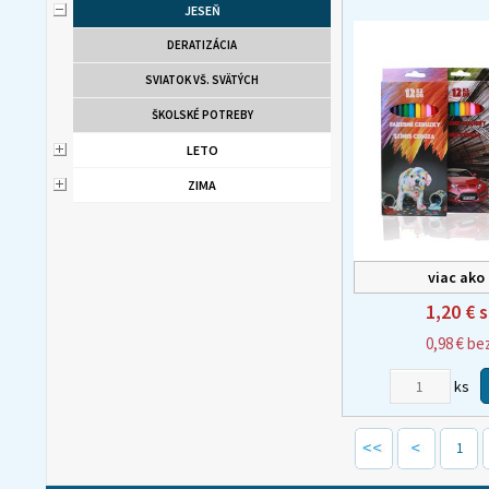
JESEŇ
DERATIZÁCIA
SVIATOK VŠ. SVÄTÝCH
ŠKOLSKÉ POTREBY
LETO
ZIMA
viac ako
1,20 €
s
0,98 €
be
ks
1