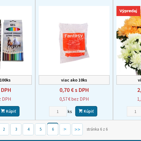
 100ks
viac ako 10ks
v
 DPH
0,70 €
s DPH
2
z DPH
0,57 €
bez DPH
1
ks
Kúpiť
Kúpiť
2
3
4
5
6
stránka 6 z 6